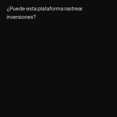
¿Puede esta plataforma rastrear 
inversiones?
Potencia tus flujos de trabajo de CAD a manufactura.
<h6>Soporte</h6>
Centro de Ayuda
Términos y Condiciones
Cookies
Política de Privacidad
Empresa
Precios
Blog