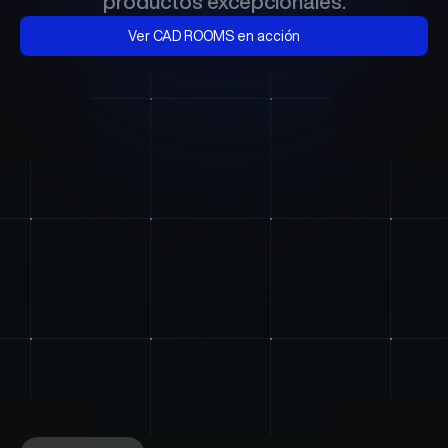
productos excepcionales.
Ver CAD ROOMS en acción
Sincronizar
Revisar
Fabricar