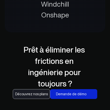
Windchill
Onshape
Concepteur
Prêt à éliminer les 
frictions en 
ingénierie pour 
toujours ?
Ingénieur
Découvrez nos plans
Demande de démo