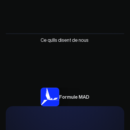
Ce qu'ils disent de nous
«
Pour
nous,
qui
travaillons
sous
des
délais
serrés,
avec
des
itérations
constantes
et
de
nombreuses
heures,
avoir
un
outil
qui
nous
maintient
connectés
et
alignés
fait
une
énorme
différence.
»
Formule MAD